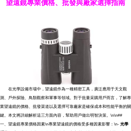
望遠鏡專業價格、批發與廠家選擇指南
在光學設備市場中，望遠鏡作為一種精密工具，廣泛應用于天文觀
測、戶外探險、鳥類觀察和軍事等領域。對于批量采購用戶而言，了解專
業望遠鏡的價格、批發渠道以及選擇可靠廠家是確保成本和性能平衡的關
鍵。本文將詳細解析這三方面內容，幫助用戶做出明智決策。\n\n##
一、望遠鏡專業價格因素\n專業望遠鏡的價格受多種因素影響：\n-
光學