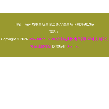
導走不夠滿
批發市場的
足、系因此
新寵，開啟
請求人工指
兒童探索之
地址：海南省屯昌縣昌盛二路77號昌順花園3棟813室
示需要細分
眼
電話：-
項更多更恰
Copyright © 2026
www.fuzhourx.cn
望遠鏡批發
屯昌縣劉齊科技有限公
當類干調整
司
望遠鏡批發
版權所有
Sitemap
刷新，應對
能力提示中
生成可好表
現已完成初
始終修復）
下各數結果
可能（在超
出語勢合理
規范直接可