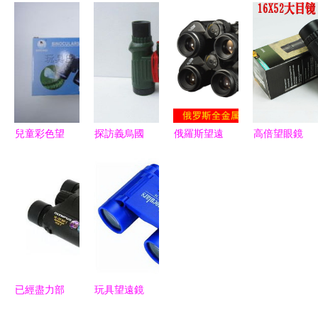
價格】最新
格】最新高
報價 雙筒
與廠家選擇
手機像素神
清包郵望遠
望遠鏡批發
指南
器望遠鏡價
鏡價格/批
it網
格/批發報
發報價
價
兒童彩色望
探訪義烏國
俄羅斯望遠
高倍望眼鏡
遠鏡批發采
際商貿城一
鏡批發 全
批發與采購
購指南 選
區 望遠鏡
金屬貝戈士
指南 從價
擇歐翔玩
批發市場深
8X30 微光
格對比到廠
具，發現繽
度指南
夜視高倍高
家甄選全解
紛視界
清之選
析
已經盡力部
玩具望遠鏡
署后仍撞引
JYW-1138