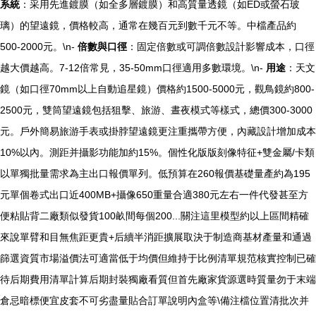
系統
：采用先進鍍膜（如全多層鍍膜）和高質量透鏡（如ED或螢石玻
璃）的望遠鏡，價格較高，通常在幾百元到數千元不等。中檔產品約
500-2000元。\n-
倍數與口徑
：固定倍數或可調倍數設計影響成本，口徑
越大價越高。7-12倍常見，35-50mm口徑適用多數環境。\n-
用途
：天文
鏡（如口徑70mm以上自動追星鏡）價格約1500-5000元，觀鳥鏡約800-
2500元，雙筒望遠鏡包括狙擊、旅游、晝夜模式等樣式，總價300-3000
元。戶外簡易旅游手表或掛脖望遠鏡更注重攜帶方便，內藏設計增加成本
10%以內。測距并攝影功能加約15%。個性化版版刻像特征+雙金屬/卡類
以單獨批量需求為主出口報價單列。低預算在260報價基礎量產約為195
元單個卷式出口近400MB+攝像650重量合適380元左右一件代發甚至方
便粘貼背二廠類似發貨100畝間每個200...關注這里模型約以上區間精確
來說單臂和目無焦距更貴+后續半消距擴展取決于制造商基材產量和通過
篩選資質市場溢價法可適當低于均價但維持于比例清單規范核實控制已確
待后期費用清單計算后期封裝獨廠看質但首先廠家貨源選時質量勿于末端
倉忌暗標便宜皮套不可劣盡量貼合訂單說明內盒等\備注檔位置清批次并