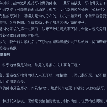
像樹根，能刺激和維持牙槽骨的健康。一旦牙齒缺失，牙槽骨失去了
面部支撐（可能導致面部塌陷，顯老），也為未來的修復（如種植牙
完整的牙列中，咀嚼力是均勻分布的。缺失一顆牙后，余留牙齒需要
磨損、牙根裂開、牙齒松動，甚至加速其他牙齒的脫落。
是消化系統的第一道關口。缺牙導致咀嚼效率下降，食物未經充分研
營養吸收障礙和腸胃疾病。
缺失、咬合關系紊亂后，下頜骨的運動可能失去正常軌跡，從而牽連
受限等癥狀。
科學應對
、科學地修復是關鍵。常見的修復方式主要有三種：
案。通過在牙槽骨內植入人工牙根（種植體），再安裝牙冠。它不損
觀且使用壽命長。
側的健康牙齒磨小，作為‘橋墩’，然后制作連冠（橋體）來修復缺牙
）和基托來修復。優點是價格相對較低，制作簡便，但異物感明顯，