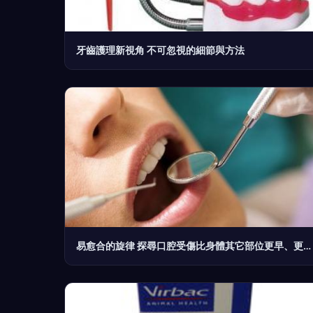
牙齒護理新視角 不可忽視的細節與方法
易愈合的旋律 探尋口腔受傷比身體其它部位更早、更快、復原之謎及其令復天之法