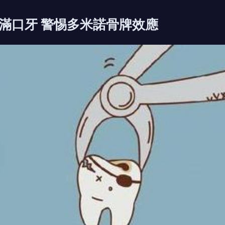
滿口牙 警惕多米諾骨牌效應