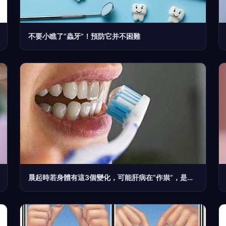
不要小瞧了“蟲牙”！預防它并不困難
晨起時若身體有這3個變化，可能肝病在“作祟”，是時候養肝了