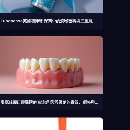
Lungsense英國咽沛珠 深閨中的潤喉密碼與三重意境口腔哲學
婁底佳麗口腔醫院綜合測評 民營翹楚的資質、價格與特色詳解