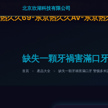
东京热国产Av-东京热黄色A片-
北京欣湖科技有限公司
热久久69-东京热久久AV-东京热
缺失一顆牙禍害滿口牙
首頁
>
產品大全
>
缺失一顆牙禍害滿口牙 警惕多米