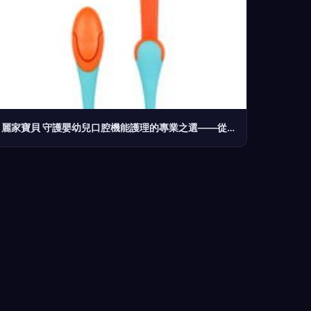
麗家寶貝 守護嬰幼兒口腔機能護理的專業之選——從一口好牙開始，陪伴寶寶健康成長