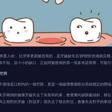
來要人命’。比牙疼更易被忽視的，是牙齒缺失后‘靜悄悄’的連鎖災
殊不知，這小小的缺口，正如同被推倒的第一張多米諾骨牌，可能引
空洞
不僅僅是口腔內的一個空隙，更是一個破壞整個咬合系統穩定的開端
失牙兩側的健康牙齒失去了依靠和約束，會逐漸向缺隙處傾斜、移位
與之相對的牙齒（對頜牙）因失去了咬合對抗，會像失去對手的拳頭