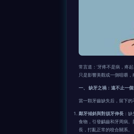
常言道：‘牙疼不是病，疼起
只是影響美觀或一側咀嚼，
一、 缺牙之禍：遠不止一個
當一顆牙齒缺失后，留下的
鄰牙傾斜與對頜牙伸長
：缺
食物，引發齲齒和牙周病。
長，打亂正常的咬合關系。