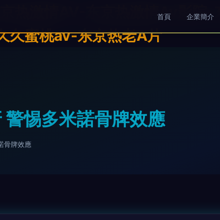
东京热激情AV-东京热激情Av影院
首頁
企業簡介
久久蜜桃av-东京热老A片
 警惕多米諾骨牌效應
諾骨牌效應