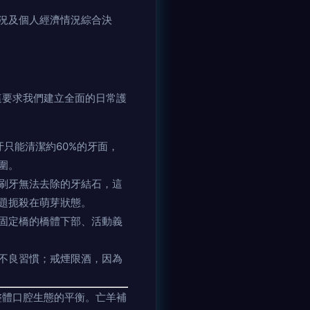
況及個人經濟情況綜合決
這要求我們建立全面的日常護
只能清潔約60%的牙面，
圍。
刷牙無法去除的牙結石，這
題扼殺在萌芽狀態。
固定橋的橋體下部、活動義
不良習慣；戒煙限酒，因為
整體口腔生態的平衡。亡羊補