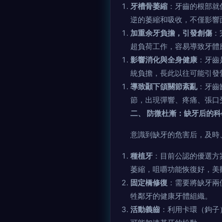
牙槽骨萎縮
：牙齒的根部就
逆的萎縮和吸收，不僅影響
加重余牙負擔，引發創傷
：
超負荷工作，容易導致牙體
影響消化與全身健康
：牙齒
統負擔，長此以往可能引發
導致顳下頜關節紊亂
：牙齒
節，出現彈響、疼痛、張口
二、 防微杜漸：缺牙后的
意識到缺牙的危害后，及時
種植牙
：目前公認的優選方
萎縮，咀嚼功能恢復好，美
固定橋修復
：需要將缺牙兩
牲鄰牙的健康牙體組織。
活動義齒
：利用卡環（鉤子