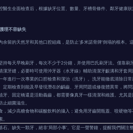
腔醫生全面檢查后，根據缺牙位置、數量、牙槽骨條件、鄰牙健康狀
腔護理不容缺失
內余留的天然牙和其他口腔組織，是防止‘多米諾骨牌’倒塌的根本。
堅持每天早晚刷牙，每次不少于2分鐘，并使用巴氏刷牙法。僅靠刷牙
清潔牙縫，必要時可使用沖牙器（水牙線）輔助清潔牙齦溝和牙套周
一年進行一次專業的口腔檢查和潔治（洗牙）。洗牙能徹底清除日常
。定期檢查則能及早發現潛在的齲齒、牙周問題或修復體異常，將問
植牙、固定橋還是活動義齒，都需要像真牙一樣清潔和維護。尤其是
防止細菌滋生。
食，減少高糖食物和碳酸飲料的攝入；避免用牙齒開瓶蓋、咬硬物等
素。
基石。缺失一顆牙，絕非‘局部小事’。它是一聲警鐘，提醒我們關注