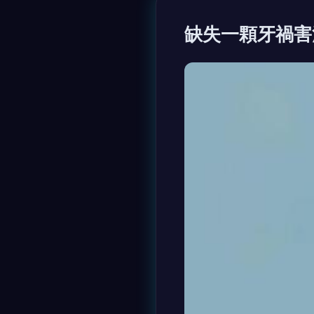
缺失一顆牙禍害