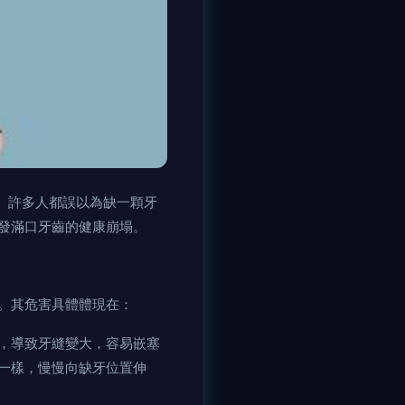
難。許多人都誤以為缺一顆牙
發滿口牙齒的健康崩塌。
。其危害具體體現在：
，導致牙縫變大，容易嵌塞
一樣，慢慢向缺牙位置伸