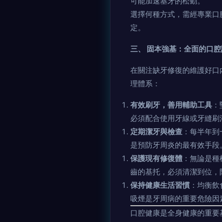
可能加速基牙的松動。
選擇何種方式，需經專業口
定。
三、 固本強基：全面的口
在關注缺牙修復的維護好口
理體系：
有效刷牙，善用輔助工具
：
必須配合使用牙線或牙縫刷
定期潔牙與檢查
：每半年到
是預防牙周炎的最有效手段
保護現有修復體
：無論是種
齒的基托，必須清潔到位，
保持健康生活習慣
：均衡飲
吸煙是牙周病的重要危險因
口腔健康是全身健康的重要